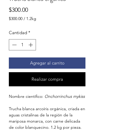
Precio
$300.00
$300.00
/
1.2kg
$300.00
por
Cantidad
*
1.2
Kilogramos
Agregar al carrito
Realizar compra
Nombre científico:
Onchorrinchus mykiss
Trucha blanca arcoíris orgánica, criada en
aguas cristalinas de la región de la
mariposa monarca, con carne delicada
de color blanquecino. 1.2 kg por pieza.