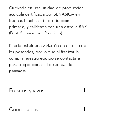
Cultivada en una unidad de producción
acuícola certificada por SENASICA en
Buenas Practicas de producción
primaria, y calificada con una estrella BAP
(Best Aquaculture Practices).
Puede existir una variación en el peso de
los pescados, por lo que al finalizar la
compra nuestro equipo se contactara
para proporcionar el peso real del
pescado.
Frescos y vivos
Nuestro objetivo es que recibas tus
Congelados
productos con la mayor frescura y vida
de anaquel posible. No obstante y
A través del servicio de paquetería
dada la complejidad en la logistica de
express, nuestras hieleras están
recolección de algunas especies, los