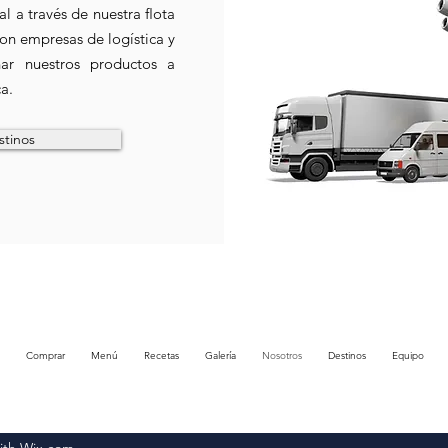
al a través de nuestra ﬂota
 con empresas de logística y
onar nuestros productos a
ca.
stinos
Comprar
Menú
Recetas
Galería
Nosotros
Destinos
Equipo
ith Wix.com