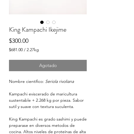
King Kampachi Ikejime
Precio
$300.00
$681.00
/
2.27kg
$681.00
por
Agotado
2.27
Kilogramos
Nombre científico:
Seriola rivoliana
Kampachi eviscerado de maricultura
sustentable + 2.268 kg por pieza. Sabor
sutil y suave con textura suculenta.
King Kampachi es grado sashimi y puede
preparase en diversos metodos de
cocina. Altos niveles de proteínas de alta