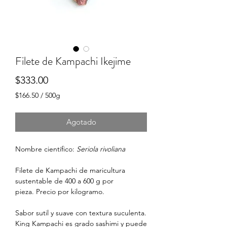
Filete de Kampachi Ikejime
Precio
$333.00
$166.50
/
500g
$166.50
por
Agotado
500
Gramos
Nombre científico:
Seriola rivoliana
Filete de Kampachi de maricultura
sustentable de 400 a 600 g por
pieza. Precio por kilogramo.
Sabor sutil y suave con textura suculenta.
King Kampachi es grado sashimi y puede