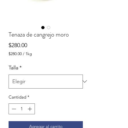
Tenaza de cangrejo moro
Precio
$280.00
$280.00
/
1kg
$280.00
por
Talla
*
1
Kilogramos
Cantidad
*
Agregar al carrito