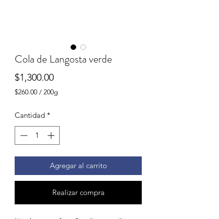
Cola de Langosta verde
Precio
$1,300.00
$260.00
/
200g
$260.00
por
Cantidad
*
200
Gramos
Agregar al carrito
Realizar compra