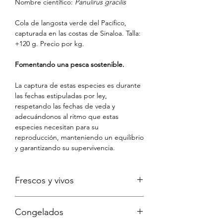
Nombre científico:
Panulirus gracilis
Cola de langosta verde del Pacífico,
capturada en las costas de Sinaloa. Talla:
+120 g. Precio por kg.
Fomentando una pesca sostenible.
La captura de estas especies es durante
las fechas estipuladas por ley,
respetando las fechas de veda y
adecuándonos al ritmo que estas
especies necesitan para su
reproducción, manteniendo un equilibrio
y garantizando su supervivencia.
Frescos y vivos
Nuestro objetivo es que recibas tus
Congelados
productos con la mayor frescura y vida