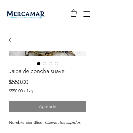
Jaiba de concha suave
Precio
$550.00
$550.00
/
1kg
$550.00
por
Agotado
1
Kilogramos
Nombre científico:
Callinectes sapidus