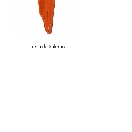
Lonja de Salmón
Almeja chocolata 