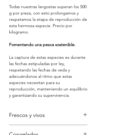
Todas nuestras langostas superan los 500
g por pieza, con esto prolongamos y
respetamos la etapa de reproducción de
esta hermosa especie. Precio por
kilogramo.
Fomentando una pesca sostenible.
La captura de estas especies es durante
las fechas estipuladas por ley,
respetando las fechas de veda y
adecuándonos al ritmo que estas
especies necesitan para su
reproducción, manteniendo un equilibrio
y garantizando su supervivencia.
Frescos y vivos
Nuestro objetivo es que recibas tus
Congelados
productos con la mayor frescura y vida