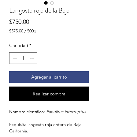
Langosta roja de la Baja
Precio
$750.00
$375.00
/
500g
$375.00
por
Cantidad
*
500
Gramos
Agregar al carrito
Realizar compra
Nombre científico:
Panulirus interruptus
Exquisita langosta roja entera de Baja
California.