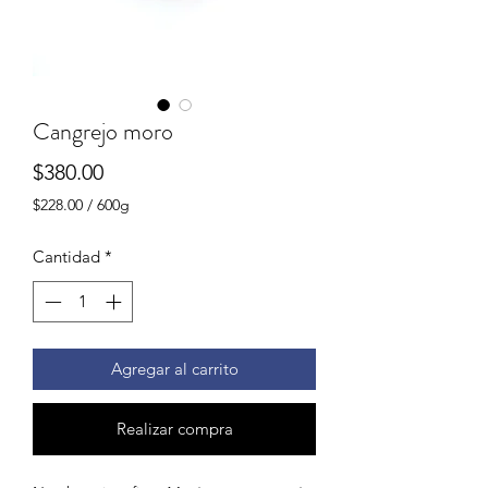
Cangrejo moro
Precio
$380.00
$228.00
/
600g
$228.00
por
Cantidad
*
600
Gramos
Agregar al carrito
Realizar compra