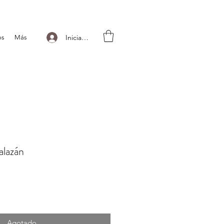
Iniciar sesión
os
Más
alazán
Agotado