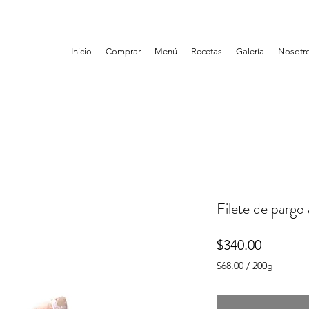
Inicio
Comprar
Menú
Recetas
Galería
Nosotr
Filete de pargo 
Precio
$340.00
$68.00
/
200g
$68.00
por
200