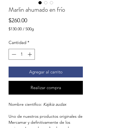
Marlin ahumado en frío
Precio
$260.00
$130.00
/
500g
$130.00
por
Cantidad
*
500
Gramos
Agregar al carrito
Realizar compra
Nombre científico:
Kajikia audax
Uno de nuestros productos originales de
Mercamar y definitivamente de los