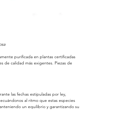
existen fuerzas de c
pudiesen retrasar l
osa
mente purificada en plantas certificadas
es de calidad más exigentes. Piezas de
ante las fechas estipuladas por ley,
decuándonos al ritmo que estas especies
anteniendo un equilibrio y garantizando su