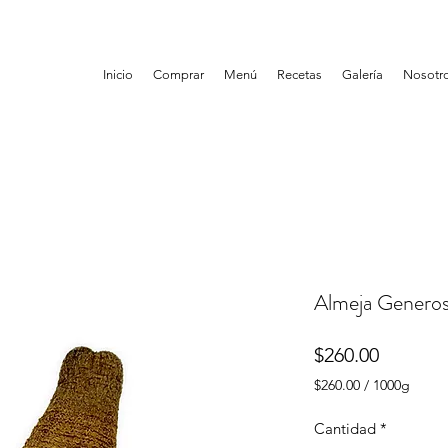
Inicio
Comprar
Menú
Recetas
Galería
Nosotr
Almeja Genero
Precio
$260.00
$260.00
/
1000g
$260.00
por
Cantidad
*
1000