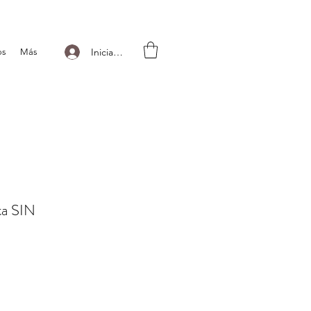
Iniciar sesión
os
Más
ta SIN