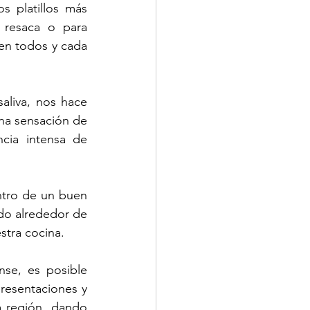
 platillos más 
 resaca o para 
en todos y cada 
aliva, nos hace 
na sensación de 
cia intensa de 
ntro de un buen 
o alrededor de 
tra cocina.
se, es posible 
resentaciones y 
 región, dando 