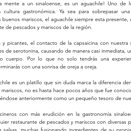
a mente a un sinaloense, es un aguachile! Uno de los
a cultura gastronómica. Ya sea para sobrepasar una
 buenos mariscos, el aguachile siempre esta presente, 
te de pescados y mariscos de la región.
y picantes, el contacto de la capsaicina con nuestra s
les de serotonina, causando de manera casi inmediata, u
ro cuerpo. Por lo que no solo tendrás una experien
erminarás con una sonrisa de oreja a oreja.
hile es un platillo que sin duda marca la diferencia de
mariscos, no es hasta hace pocos años que fue conocid
niéndose anteriormente como un pequeño tesoro de nues
cineros con más erudición en la gastronomía sinaloen
uier restaurante de pescados y mariscos con diversas p
e salsas, muchas fusionando ingredientes de su propia