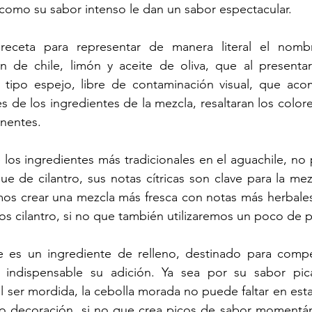
como su sabor intenso le dan un sabor espectacular. 
receta para representar de manera literal el nombr
n de chile, limón y aceite de oliva, que al presentars
 tipo espejo, libre de contaminación visual, que acom
 de los ingredientes de la mezcla, resaltaran los colore
nentes. 
e los ingredientes más tradicionales en el aguachile, no 
ue de cilantro, sus notas cítricas son clave para la mez
mos crear una mezcla más fresca con notas más herbales
s cilantro, si no que también utilizaremos un poco de pe
 es un ingrediente de relleno, destinado para compe
 indispensable su adición. Ya sea por su sabor pic
l ser mordida, la cebolla morada no puede faltar en esta 
 decoración, si no que crea picos de sabor momentán