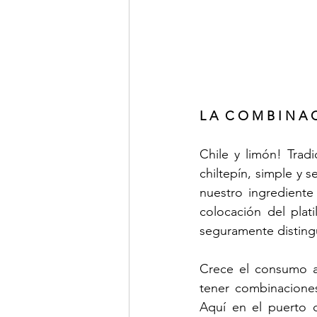
L A  C O M B I N A 
Chile y limón! Trad
chiltepín, simple y 
nuestro ingrediente 
colocación del plat
seguramente distingu
Crece el consumo a n
tener combinaciones
Aquí en el puerto d