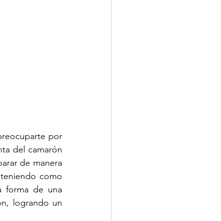
reocuparte por 
ta del camarón 
parar de manera 
 teniendo como 
a forma de una 
ón, logrando un 