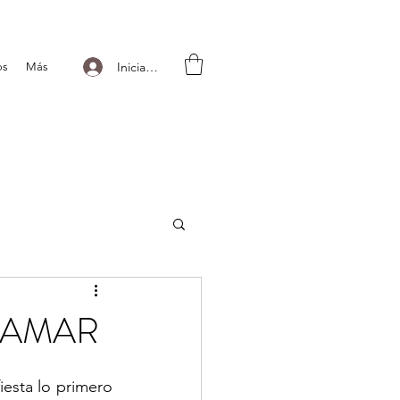
Iniciar sesión
os
Más
TAMAR
esta lo primero 