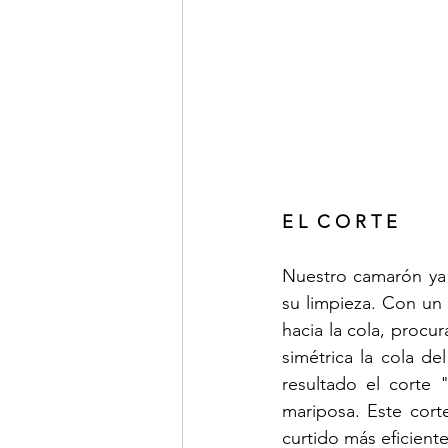
E L  C O R T E
Nuestro camarón ya 
su limpieza. Con un
hacia la cola, procu
simétrica la cola d
resultado el corte
mariposa. Este cort
curtido más eficiente