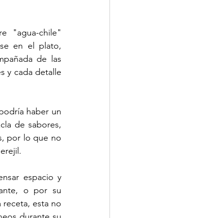
e "agua-chile" 
e en el plato, 
pañada de las  
s y cada detalle 
podría haber un 
cla de sabores, 
, por lo que no 
rejil. 
nsar espacio y 
ante, o por su 
receta, esta no 
eos durante su 