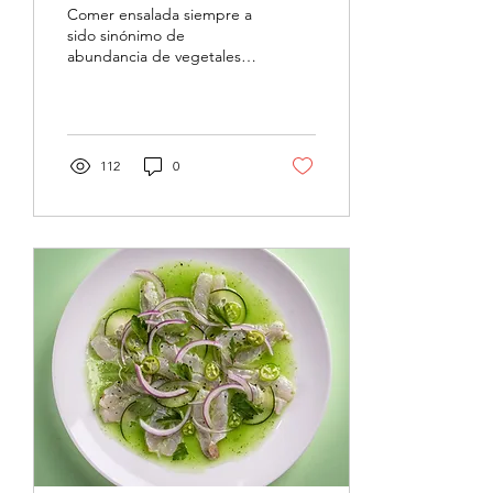
NARANJA
Comer ensalada siempre a
sido sinónimo de
abundancia de vegetales o
herbáceas dentro del
rango de "bajo porte" en
su clasificación...
112
0