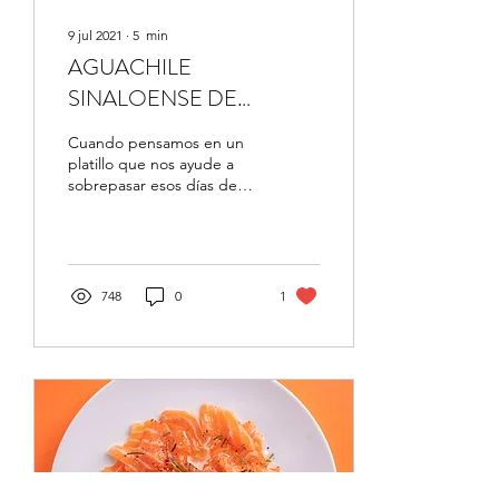
9 jul 2021
∙
5
min
AGUACHILE
SINALOENSE DE
ALTAMAR
Cuando pensamos en un
platillo que nos ayude a
sobrepasar esos días de
fiesta lo primero que se le
viene a la mente a un
sinaloense, es...
748
0
1