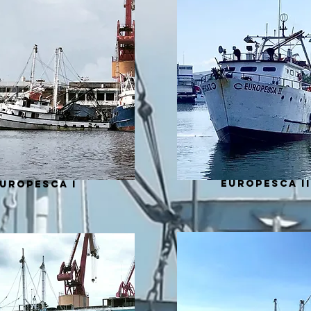
europesca ii
UROPESCA I