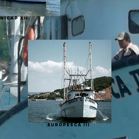
nicap xii
europesca iii