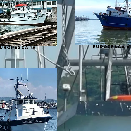
europesca v
uropesca iv