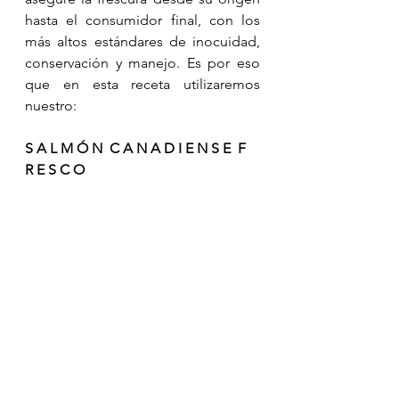
hasta el consumidor final, con los 
más altos estándares de inocuidad, 
conservación y manejo. Es por eso 
que en esta receta utilizaremos 
nuestro:
S A L M Ó N  C A N A D I E N S E  F 
R E S C O