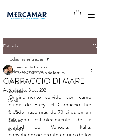
Entrada
Todas las entradas
Fernando Becerra
Todas las entradas
19 may 2021
3 min de lectura
CARPACCIO DI MARE
Desayuno
Actualizado:
3 oct 2021
Comida
Originalmente servido con carne 
Cena
cruda de Buey, el Carpaccio fue 
Salud
creado hace más de 70 años en un 
pequeño establecimiento de la 
Calidad
ciudad de Venecia, Italia, 
Recetas
convirtiéndose pronto en uno de los 